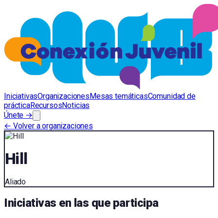
Iniciativas
Organizaciones
Mesas temáticas
Comunidad de
práctica
Recursos
Noticias
Únete →
← Volver a organizaciones
Hill
Aliado
Iniciativas en las que participa