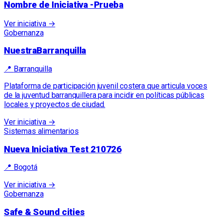
Nombre de Iniciativa -Prueba
Ver iniciativa →
Gobernanza
NuestraBarranquilla
📍
Barranquilla
Plataforma de participación juvenil costera que articula voces
de la juventud barranquillera para incidir en políticas públicas
locales y proyectos de ciudad.
Ver iniciativa →
Sistemas alimentarios
Nueva Iniciativa Test 210726
📍
Bogotá
Ver iniciativa →
Gobernanza
Safe & Sound cities