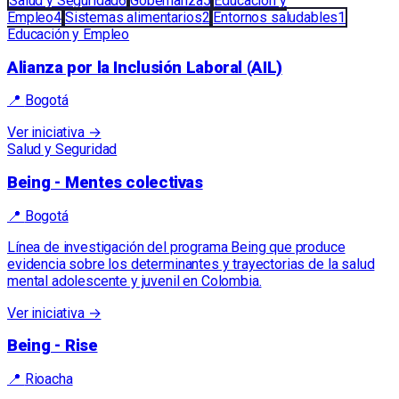
Salud y Seguridad
6
Gobernanza
5
Educación y
Empleo
4
Sistemas alimentarios
2
Entornos saludables
1
Educación y Empleo
Alianza por la Inclusión Laboral (AIL)
📍
Bogotá
Ver iniciativa →
Salud y Seguridad
Being - Mentes colectivas
📍
Bogotá
Línea de investigación del programa Being que produce
evidencia sobre los determinantes y trayectorias de la salud
mental adolescente y juvenil en Colombia.
Ver iniciativa →
Being - Rise
📍
Rioacha