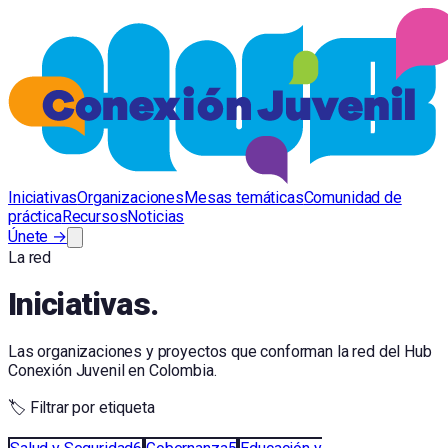
Iniciativas
Organizaciones
Mesas temáticas
Comunidad de
práctica
Recursos
Noticias
Únete →
La red
Iniciativas.
Las organizaciones y proyectos que conforman la red del Hub
Conexión Juvenil en Colombia.
🏷️ Filtrar por etiqueta