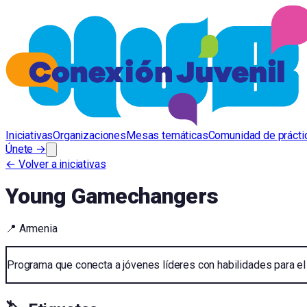
Iniciativas
Organizaciones
Mesas temáticas
Comunidad de prácti
Únete →
← Volver a iniciativas
Young Gamechangers
📍
Armenia
Programa que conecta a jóvenes líderes con habilidades para e