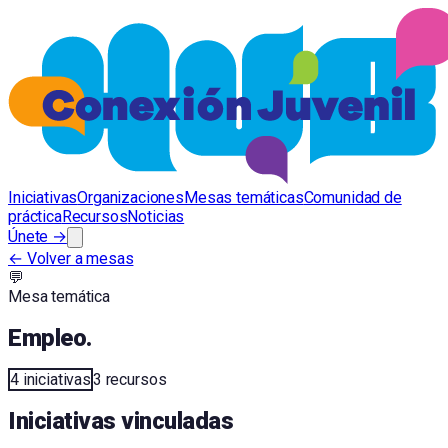
Iniciativas
Organizaciones
Mesas temáticas
Comunidad de
práctica
Recursos
Noticias
Únete →
← Volver a mesas
💬
Mesa temática
Empleo
.
4
iniciativas
3
recursos
Iniciativas vinculadas