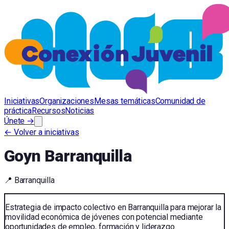
Iniciativas
Organizaciones
Mesas temáticas
Comunidad de
práctica
Recursos
Noticias
Únete →
← Volver a iniciativas
Goyn Barranquilla
📍
Barranquilla
Estrategia de impacto colectivo en Barranquilla para mejorar la
movilidad económica de jóvenes con potencial mediante
oportunidades de empleo, formación y liderazgo.