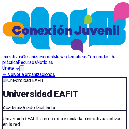
Iniciativas
Organizaciones
Mesas temáticas
Comunidad de
práctica
Recursos
Noticias
Únete →
← Volver a organizaciones
Universidad EAFIT
Academia
Aliado facilitador
Universidad EAFIT
aún no está vinculada a iniciativas activas
en la red.