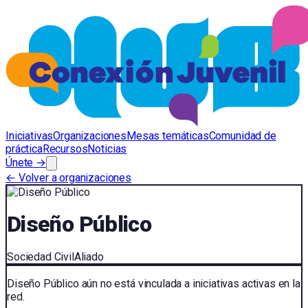
Iniciativas
Organizaciones
Mesas temáticas
Comunidad de
práctica
Recursos
Noticias
Únete →
← Volver a organizaciones
Diseño Público
Sociedad Civil
Aliado
Diseño Público
aún no está vinculada a iniciativas activas en la
red.